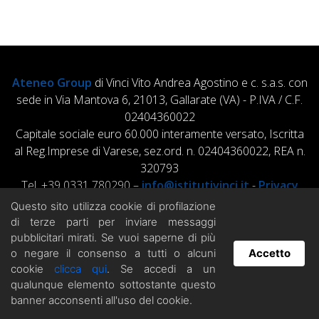
Ateneo Group
di Vinci Vito Andrea Agostino e c. s.a.s. con
sede in Via Mantova 6, 21013, Gallarate (VA) - P.IVA / C.F.
02404360022
Capitale sociale euro 60.000 interamente versato, Iscritta
al Reg.Imprese di Varese, sez.ord. n. 02404360022, REA n.
320793
Tel. +39 0331 780290 –
info@istitutivinci.it
-
Privacy
Policy
Questo sito utilizza cookie di profilazione
di terze parti per inviare messaggi
pubblicitari mirati. Se vuoi saperne di più
o negare il consenso a tutti o alcuni
Accetto
cookie
clicca qui
. Se accedi a un
Hai domande? Chatta con noi!
qualunque elemento sottostante questo
banner acconsenti all'uso del cookie.