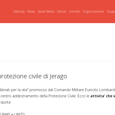
Sitemap
News
Social Media
Istituto
Convitto
Organizzazione
Suppo
otezione civile di Jerago
to "Allenati per la vita" promosso dal Comando Militare Esercito Lomba
l centro addestramento della Protezione Civile. Ecco le
attivita’ che 
a quota
e UNI45 e UNI70