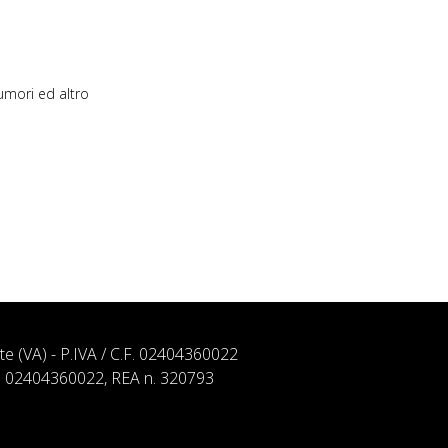
rumori ed altro
ate (VA) - P.IVA / C.F. 02404360022
. n. 02404360022, REA n. 320793