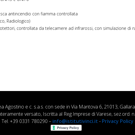
e vasca antincendio con fiamma controllata
co, Radiologico)
otettori, controllata da telecamere ad infrarossi, con simulazione di 
ea Agostino e c. s.a.s. con sede in Via Mantova 6, 21013, Gallar
nteramente versato, Iscritta al Reg.Imprese di Varese, sez.ord
Tel. +39 0331 780290 –
info@istitutivinci.it
-
Privacy Policy