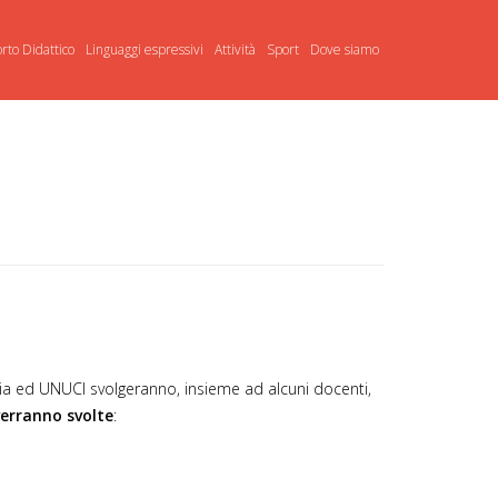
rto Didattico
Linguaggi espressivi
Attività
Sport
Dove siamo
rdia ed UNUCI svolgeranno, insieme ad alcuni docenti,
verranno svolte
: