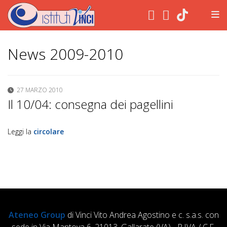
.
News 2009-2010
27 MARZO 2010
Il 10/04: consegna dei pagellini
Leggi la
circolare
Ateneo Group
di Vinci Vito Andrea Agostino e c. s.a.s. con