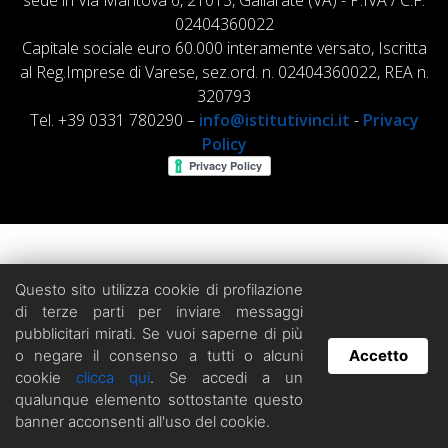
sede in Via Mantova 6, 21013, Gallarate (VA) - P.IVA / C.F.
02404360022
Capitale sociale euro 60.000 interamente versato, Iscritta
al Reg.Imprese di Varese, sez.ord. n. 02404360022, REA n.
320793
Tel. +39 0331 780290 –
info@istitutivinci.it
-
Privacy
Policy
Questo sito utilizza cookie di profilazione
di terze parti per inviare messaggi
pubblicitari mirati. Se vuoi saperne di più
o negare il consenso a tutti o alcuni
Accetto
cookie
clicca qui
. Se accedi a un
Hai domande? Chatta con noi!
qualunque elemento sottostante questo
banner acconsenti all'uso del cookie.