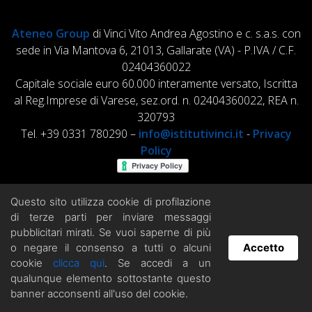
Ateneo Group
di Vinci Vito Andrea Agostino e c. s.a.s. con
sede in Via Mantova 6, 21013, Gallarate (VA) - P.IVA / C.F.
02404360022
Capitale sociale euro 60.000 interamente versato, Iscritta
al Reg.Imprese di Varese, sez.ord. n. 02404360022, REA n.
320793
Tel. +39 0331 780290 –
info@istitutivinci.it
-
Privacy
Policy
Questo sito utilizza cookie di profilazione
di terze parti per inviare messaggi
pubblicitari mirati. Se vuoi saperne di più
o negare il consenso a tutti o alcuni
Accetto
cookie
clicca qui
. Se accedi a un
Hai domande? Chatta con noi!
qualunque elemento sottostante questo
banner acconsenti all'uso del cookie.