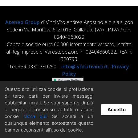
Ateneo Group
di Vinci Vito Andrea Agostino e c. s.a.s. con
sede in Via Mantova 6, 21013, Gallarate (VA) - P.IVA / C.F.
02404360022
Capitale sociale euro 60.000 interamente versato, Iscritta
al Reg.Imprese di Varese, sez.ord. n. 02404360022, REA n.
320793
Tel. +39 0331 780290 –
info@istitutivinci.it
-
Privacy
Policy
Questo sito utilizza cookie di profilazione
di terze parti per inviare messaggi
pubblicitari mirati. Se vuoi saperne di più
o negare il consenso a tutti o alcuni
Accetto
cookie
clicca qui
. Se accedi a un
Hai domande? Chatta con noi!
qualunque elemento sottostante questo
banner acconsenti all'uso del cookie.