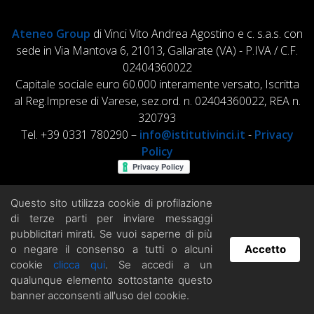
Ateneo Group
di Vinci Vito Andrea Agostino e c. s.a.s. con
sede in Via Mantova 6, 21013, Gallarate (VA) - P.IVA / C.F.
02404360022
Capitale sociale euro 60.000 interamente versato, Iscritta
al Reg.Imprese di Varese, sez.ord. n. 02404360022, REA n.
320793
Tel. +39 0331 780290 –
info@istitutivinci.it
-
Privacy
Policy
Questo sito utilizza cookie di profilazione
di terze parti per inviare messaggi
pubblicitari mirati. Se vuoi saperne di più
o negare il consenso a tutti o alcuni
Accetto
cookie
clicca qui
. Se accedi a un
Hai domande? Chatta con noi!
qualunque elemento sottostante questo
banner acconsenti all'uso del cookie.