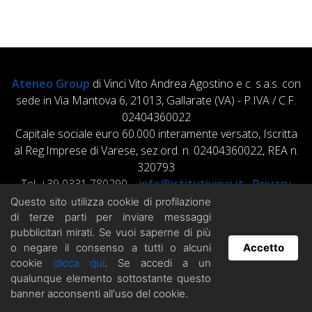
Ateneo Group
di Vinci Vito Andrea Agostino e c. s.a.s. con
sede in Via Mantova 6, 21013, Gallarate (VA) - P.IVA / C.F.
02404360022
Capitale sociale euro 60.000 interamente versato, Iscritta
al Reg.Imprese di Varese, sez.ord. n. 02404360022, REA n.
320793
Tel. +39 0331 780290 –
info@istitutivinci.it
-
Privacy
Policy
Questo sito utilizza cookie di profilazione
di terze parti per inviare messaggi
pubblicitari mirati. Se vuoi saperne di più
o negare il consenso a tutti o alcuni
Accetto
cookie
clicca qui
. Se accedi a un
Hai domande? Chatta con noi!
qualunque elemento sottostante questo
banner acconsenti all'uso del cookie.