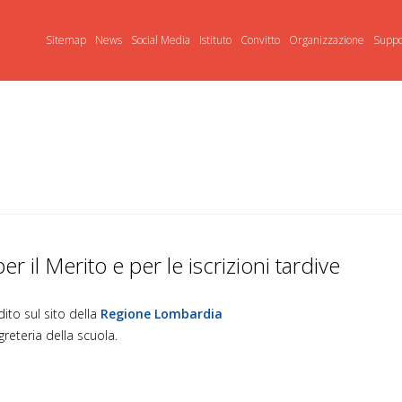
Sitemap
News
Social Media
Istituto
Convitto
Organizzazione
Suppo
 il Merito e per le iscrizioni tardive
to sul sito della
Regione Lombardia
greteria della scuola.