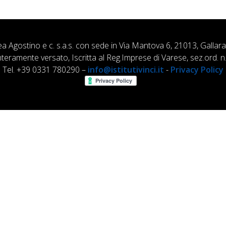
ea Agostino e c. s.a.s. con sede in Via Mantova 6, 21013, Gallar
nteramente versato, Iscritta al Reg.Imprese di Varese, sez.ord
Tel. +39 0331 780290 –
info@istitutivinci.it
-
Privacy Policy