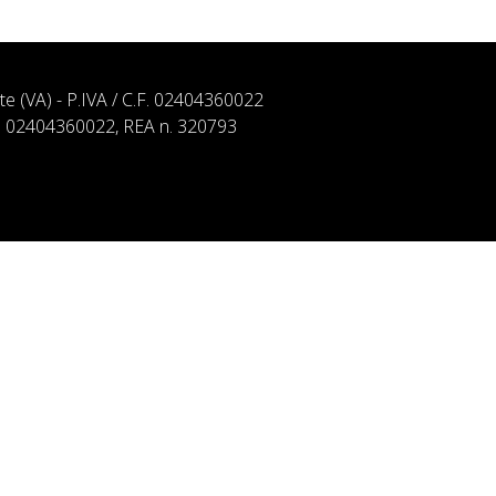
ate (VA) - P.IVA / C.F. 02404360022
. n. 02404360022, REA n. 320793