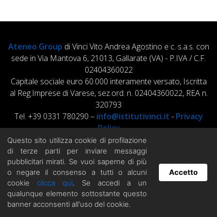
Ateneo Group
di Vinci Vito Andrea Agostino e c. s.a.s. con
sede in Via Mantova 6, 21013, Gallarate (VA) - P.IVA / C.F.
02404360022
Capitale sociale euro 60.000 interamente versato, Iscritta
al Reg.Imprese di Varese, sez.ord. n. 02404360022, REA n.
320793
Tel. +39 0331 780290 –
info@istitutivinci.it
-
Privacy
Policy
Questo sito utilizza cookie di profilazione
di terze parti per inviare messaggi
pubblicitari mirati. Se vuoi saperne di più
o negare il consenso a tutti o alcuni
Accetto
cookie
clicca qui
. Se accedi a un
Hai domande? Chatta con noi!
qualunque elemento sottostante questo
banner acconsenti all'uso del cookie.