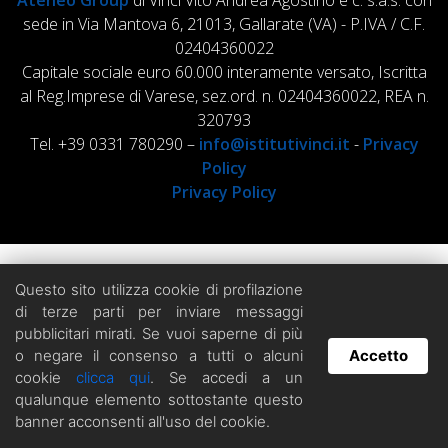
Ateneo Group
di Vinci Vito Andrea Agostino e c. s.a.s. con
sede in Via Mantova 6, 21013, Gallarate (VA) - P.IVA / C.F.
02404360022
Capitale sociale euro 60.000 interamente versato, Iscritta
al Reg.Imprese di Varese, sez.ord. n. 02404360022, REA n.
320793
Tel. +39 0331 780290 –
info@istitutivinci.it
-
Privacy
Policy
Privacy Policy
Questo sito utilizza cookie di profilazione
di terze parti per inviare messaggi
pubblicitari mirati. Se vuoi saperne di più
o negare il consenso a tutti o alcuni
Accetto
cookie
clicca qui
. Se accedi a un
Hai domande? Chatta con noi!
qualunque elemento sottostante questo
banner acconsenti all'uso del cookie.