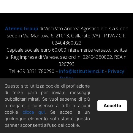
Ateneo Group
di Vinci Vito Andrea Agostino e c. s.a.s. con
sede in Via Mantova 6, 21013, Gallarate (VA) - P.IVA / C.F.
02404360022
Capitale sociale euro 60.000 interamente versato, Iscritta
al Reg.Imprese di Varese, sez.ord. n. 02404360022, REA n.
320793
Tel. +39 0331 780290 –
info@istitutivinci.it
-
Privacy
Policy
Questo sito utilizza cookie di profilazione
di terze parti per inviare messaggi
pubblicitari mirati. Se vuoi saperne di più
o negare il consenso a tutti o alcuni
Accetto
cookie
clicca qui
. Se accedi a un
Hai domande? Chatta con noi!
qualunque elemento sottostante questo
banner acconsenti all'uso del cookie.