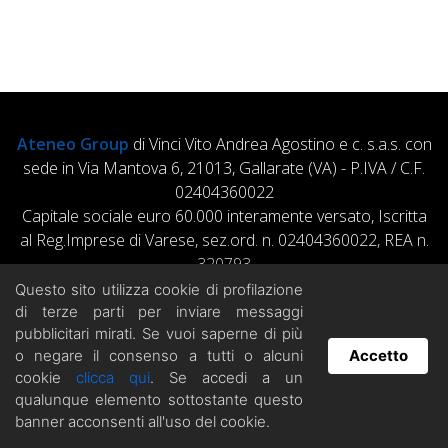
Ateneo Group
di Vinci Vito Andrea Agostino e c. s.a.s. con
sede in Via Mantova 6, 21013, Gallarate (VA) - P.IVA / C.F.
02404360022
Capitale sociale euro 60.000 interamente versato, Iscritta
al Reg.Imprese di Varese, sez.ord. n. 02404360022, REA n.
320793
Tel. +39 0331 780290 –
info@istitutivinci.it
-
Privacy
Questo sito utilizza cookie di profilazione
Policy
di terze parti per inviare messaggi
pubblicitari mirati. Se vuoi saperne di più
o negare il consenso a tutti o alcuni
Accetto
cookie
clicca qui
. Se accedi a un
Hai domande? Chatta con noi!
qualunque elemento sottostante questo
banner acconsenti all'uso del cookie.