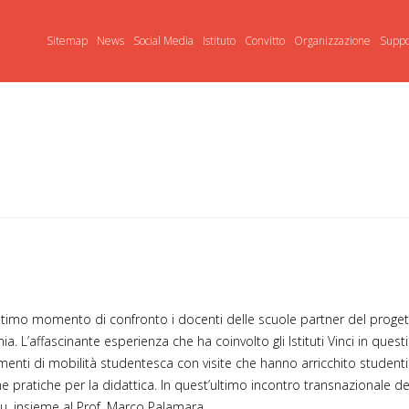
Sitemap
News
Social Media
Istituto
Convitto
Organizzazione
Suppo
r l’ultimo momento di confronto i docenti delle scuole partner del pro
nia. L’affascinante esperienza che ha coinvolto gli Istituti Vinci in que
enti di mobilità studentesca con visite che hanno arricchito student
e pratiche per la didattica. In quest’ultimo incontro transnazionale d
ou, insieme al Prof. Marco Palamara.