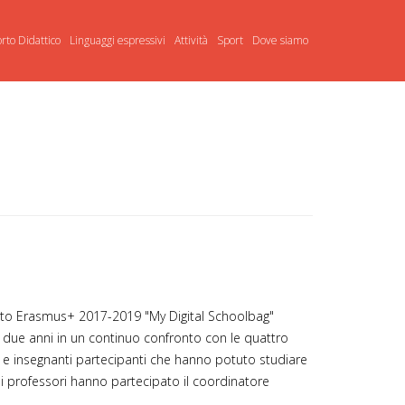
rto Didattico
Linguaggi espressivi
Attività
Sport
Dove siamo
getto Erasmus+ 2017-2019 "My Digital Schoolbag"
sti due anni in un continuo confronto con le quattro
i e insegnanti partecipanti che hanno potuto studiare
ei professori hanno partecipato il coordinatore