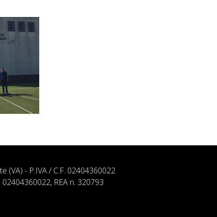
ate (VA) - P.IVA / C.F. 02404360022
. n. 02404360022, REA n. 320793