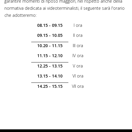
garantire momenti di riposo maggiori, nel rispetto anche della
normativa dedicata ai videoterminalisti, il seguente sarà l'orario
che adotteremo:
08.15 - 09.15
I ora
09.15 - 10.05
II ora
10.20 - 11.15
III ora
11.15 - 12.10
IV ora
12.25 - 13.15
V ora
13.15 - 14.10
VI ora
14.25 - 15.15
VII ora