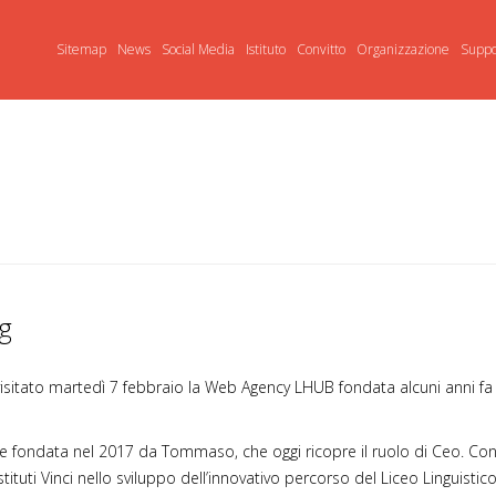
Sitemap
News
Social Media
Istituto
Convitto
Organizzazione
Suppo
ng
 visitato martedì 7 febbraio la Web Agency LHUB fondata alcuni anni fa
 fondata nel 2017 da Tommaso, che oggi ricopre il ruolo di Ceo. Con c
 Istituti Vinci nello sviluppo dell’innovativo percorso del Liceo Linguist