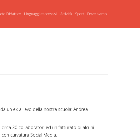
rto Didattico
Linguaggi espressivi
Attività
Sport
Dove siamo
 da un ex allievo della nostra scuola: Andrea
irca 30 collaboratori ed un fatturato di alcuni
ico con curvatura Social Media.