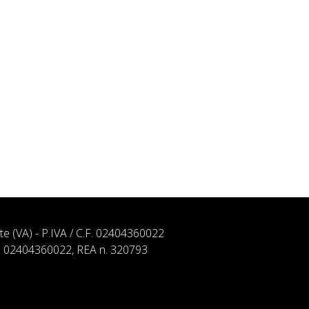
ate (VA) - P.IVA / C.F. 02404360022
. n. 02404360022, REA n. 320793