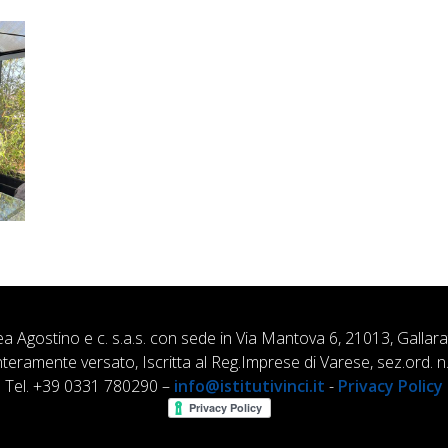
ea Agostino e c. s.a.s. con sede in Via Mantova 6, 21013, Gallar
nteramente versato, Iscritta al Reg.Imprese di Varese, sez.ord
Tel. +39 0331 780290 –
info@istitutivinci.it
-
Privacy Policy