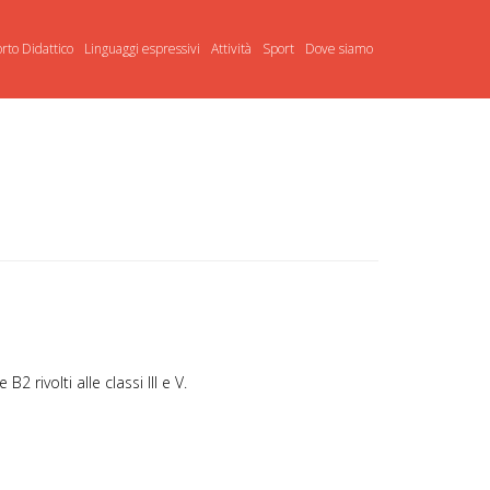
rto Didattico
Linguaggi espressivi
Attività
Sport
Dove siamo
 rivolti alle classi III e V.