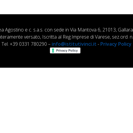
ea Agostino e c. s.a.s. con sede in Via Mantova 6, 21013, Gallar
nteramente versato, Iscritta al Reg.Imprese di Varese, sez.ord
Tel. +39 0331 780290 –
info@istitutivinci.it
-
Privacy Policy