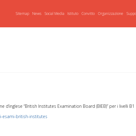
Sitemap
News
Social Media
Istituto
Convitto
Organizzazione
Suppo
nglese “British Institutes Examination Board (BIEB)” per i livelli B1 e B2
i-esami-british-institutes