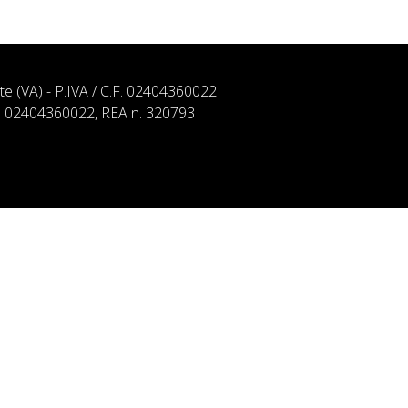
ate (VA) - P.IVA / C.F. 02404360022
. n. 02404360022, REA n. 320793