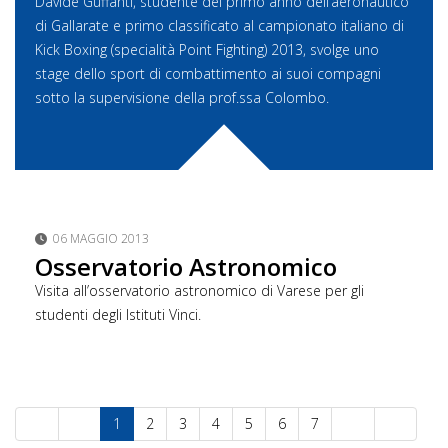
Davide Guffanti, studente del primo anno dell’aeronautico
di Gallarate e primo classificato al campionato italiano di
Kick Boxing (specialità Point Fighting) 2013, svolge uno
stage dello sport di combattimento ai suoi compagni
sotto la supervisione della prof.ssa Colombo.
06 MAGGIO 2013
Osservatorio Astronomico
Visita all’osservatorio astronomico di Varese per gli
studenti degli Istituti Vinci.
1
2
3
4
5
6
7