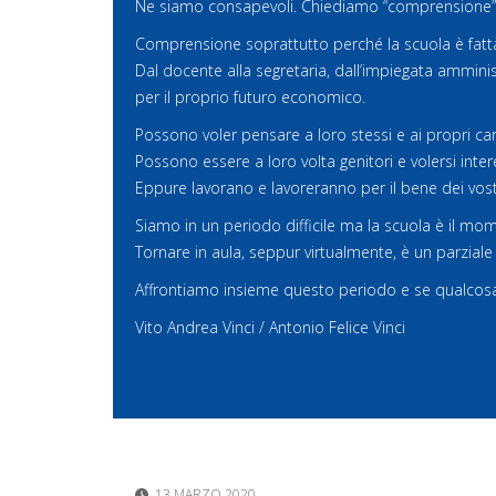
Ne siamo consapevoli. Chiediamo “comprensione”
Comprensione soprattutto perché la scuola è fatt
Dal docente alla segretaria, dall’impiegata amminist
per il proprio futuro economico.
Possono voler pensare a loro stessi e ai propri car
Possono essere a loro volta genitori e volersi intere
Eppure lavorano e lavoreranno per il bene dei vo
Siamo in un periodo difficile ma la scuola è il mome
Tornare in aula, seppur virtualmente, è un parziale “r
Affrontiamo insieme questo periodo e se qualcosa 
Vito Andrea Vinci / Antonio Felice Vinci
13 MARZO 2020