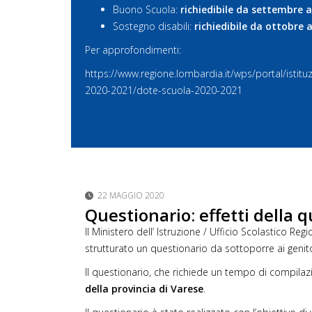
Buono Scuola:
richiedibile da settembre
Sostegno disabili:
richiedibile da ottobre
Per approfondimenti:
https://www.regione.lombardia.
it/wps/portal/istitu
2020-2021/dote-scuola-
2020-2021
22 MAGGIO 2020
Questionario: effetti della 
Il Ministero dell’ Istruzione / Ufficio Scolastico Re
strutturato un questionario da sottoporre ai genito
Il questionario, che richiede un tempo di compilaz
della provincia di Varese
.