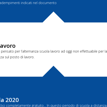
li adempimenti indicati nel documento
lavoro
mente pensato per l’alternanza scuola lavoro ad oggi non effettuabile per
za sul posto di lavoro.
la 2020
ci completamente gratuito... In questo periodo di scuola a distanza, pe