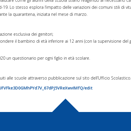
i valutare come gli alunni della scuola stiano reagendo al necessario ca
9. Lo stesso esplora l’impatto delle variazioni dei comuni stili di vit
nte la quarantena, iniziata nel mese di marzo.
ione esclusiva dei genitori;
dere il bambino di età inferiore ai 12 anni (con la supervisione del ge
0 un questionario per ogni figlio in età scolare.
iti alle scuole attraverso pubblicazione sul sito dell’Ufficio Scolastico
UFVFke3D0GMhPYd7V_
67dPJ5VReXwvIMfQ/edit