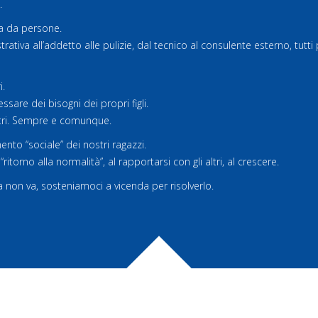
.
a da persone.
rativa all’addetto alle pulizie, dal tecnico al consulente esterno, tut
i.
ssare dei bisogni dei propri figli.
stri. Sempre e comunque.
nto “sociale” dei nostri ragazzi.
itorno alla normalità”, al rapportarsi con gli altri, al crescere.
non va, sosteniamoci a vicenda per risolverlo.