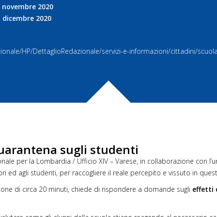
 a novembre 2020
 a dicembre 2020
zionale/
HP/DettaglioRedazionale/
servizi-e-informazioni/
cittadini/scuol
quarantena sugli studenti
gionale per la Lombardia / Ufficio XIV – Varese, in collaborazione con l’u
ri ed agli studenti, per raccogliere il reale percepito e vissuto in que
ione di circa 20 minuti, chiede di rispondere a domande sugli
effetti