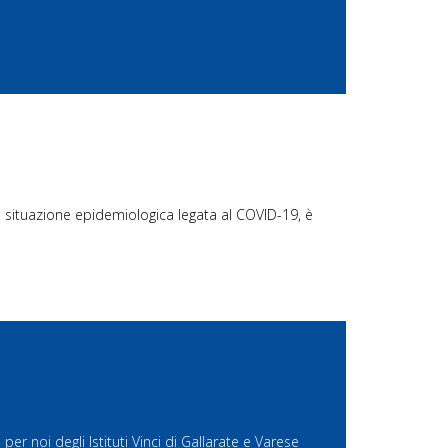
 la situazione epidemiologica legata al COVID-19, è
r noi degli Istituti Vinci di Gallarate e Varese