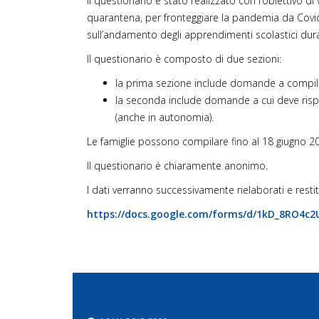
Il questionario è stato realizzato con l’obiettivo d
quarantena, per fronteggiare la pandemia da Covid-1
sull’andamento degli apprendimenti scolastici dura
Il questionario è composto di due sezioni:
la prima sezione include domande a compilaz
la seconda include domande a cui deve rispon
(anche in autonomia).
Le famiglie possono compilare fino al 18 giugno 202
Il questionario è chiaramente anonimo.
I dati verranno successivamente rielaborati e restitu
https://docs.google.com/forms/
d/1kD_8RO4c2