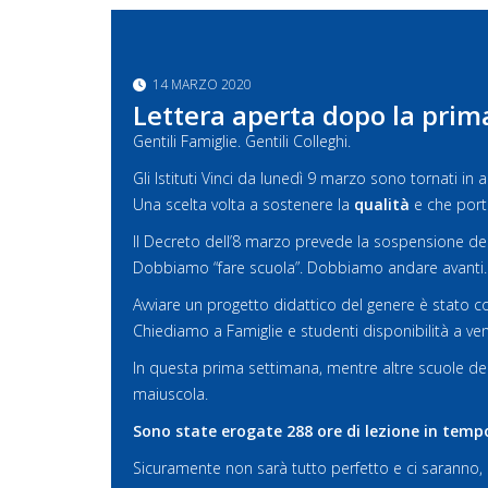
14 MARZO 2020
Lettera aperta dopo la pri
Gentili Famiglie. Gentili Colleghi.
Gli Istituti Vinci da lunedì 9 marzo sono tornati in
Una scelta volta a sostenere la
qualità
e che port
Il Decreto dell’8 marzo prevede la sospensione della
Dobbiamo “fare scuola”. Dobbiamo andare avanti. 
Avviare un progetto didattico del genere è stato co
Chiediamo a Famiglie e studenti disponibilità a v
In questa prima settimana, mentre altre scuole decid
maiuscola.
Sono state erogate 288 ore di lezione in tempo
Sicuramente non sarà tutto perfetto e ci saranno