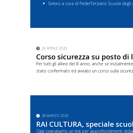
Sintesi a cura di FederTerziario Scuola deg
29 APRILE 2020
Corso sicurezza su posto di 
Per tutti gli allievi del III anno, anche se inizial
stato confermato ed avviato un corso sulla sicurez
28 MARZO 2020
RAI CULTURA, speciale scuo
Oggi segnaliamo un link per approfondimenti didatti