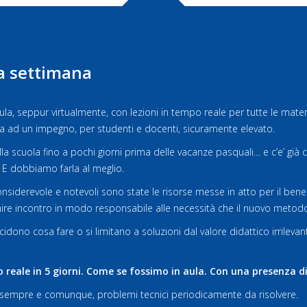
ma settimana
 aula, seppur virtualmente, con lezioni in tempo reale per tutte le mat
a ad un impegno, per studenti e docenti, sicuramente elevato.
 scuola fino a pochi giorni prima delle vacanze pasquali… e c’e’ già chi 
E dobbiamo farla al meglio.
nsiderevole e notevoli sono state le risorse messe in atto per il bene 
enire incontro in modo responsabile alle necessità che il nuovo metod
ono cosa fare o si limitano a soluzioni dal valore didattico irrilevante,
 reale in 5 giorni. Come se fossimo in aula. Con una presenza di 
, sempre e comunque, problemi tecnici periodicamente da risolvere.