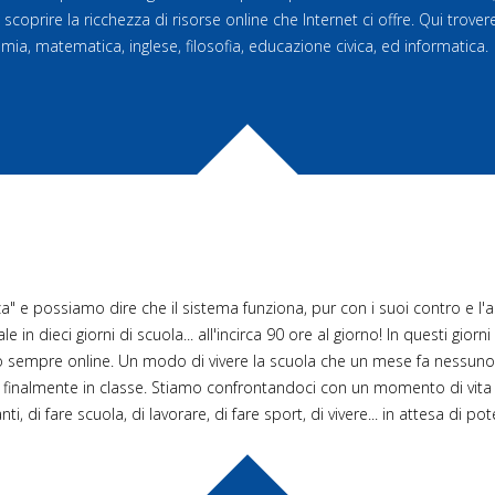
 scoprire la ricchezza di risorse online che Internet ci offre. Qui trove
omia, matematica, inglese, filosofia, educazione civica, ed informatica.
a" e possiamo dire che il sistema funziona, pur con i suoi contro e l
 in dieci giorni di scuola... all'incirca 90 ore al giorno! In questi giorn
tutto sempre online. Un modo di vivere la scuola che un mese fa nessuno
almente in classe. Stiamo confrontandoci con un momento di vita
i, di fare scuola, di lavorare, di fare sport, di vivere... in attesa di p