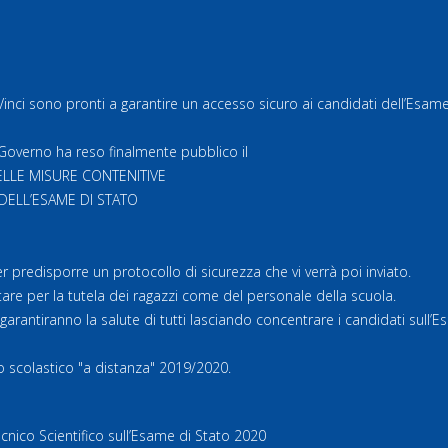
 Vinci sono pronti a garantire un accesso sicuro ai candidati dell’Esame
l Governo ha reso finalmente pubblico il
LE MISURE CONTENITIVE
DELL’ESAME DI STATO
er predisporre un protocollo di sicurezza che vi verrà poi inviato.
are per la tutela dei ragazzi come del personale della scuola.
antiranno la salute di tutti lasciando concentrare i candidati sull’E
o scolastico "a distanza" 2019/2020.
ico Scientifico sull’Esame di Stato 2020