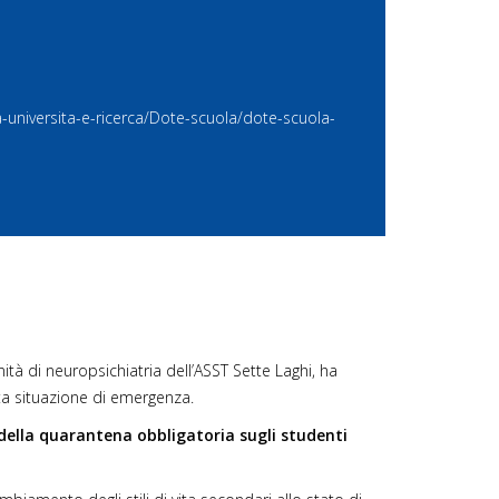
a-universita-e-
ricerca/Dote-scuola/dote-
scuola-
nità di neuropsichiatria dell’ASST Sette Laghi, ha
sta situazione di emergenza.
 della quarantena obbligatoria sugli studenti