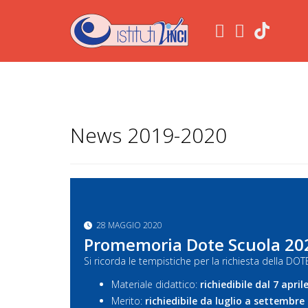
.
News 2019-2020
28 MAGGIO 2020
Promemoria Dote Scuola 20
Si ricorda le tempistiche per la richiesta della 
Materiale didattico:
richiedibile dal 7 apri
Merito:
richiedibile da luglio a settembre