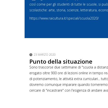
così come per gli studenti di tutte le scuole, si può
scolastiche: arte, storia, scienze, letteratura, econ
https://www.raicultura.it/
speciali/scuola2020/
23 MARZO 2020
Punto della situazione
Sono trascorse due settimane di "scuola a distanz
erogato oltre 900 ore di lezioni online in tempo reale
di potenziamento, le attività extra curriculari... 
dovremo comunque imparare quando torneremo fin
cercare di "incastrare" con l'esigenza di andare avant