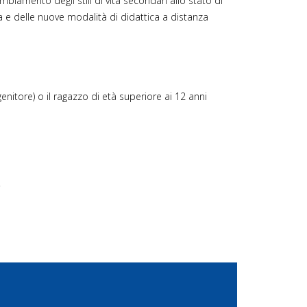
mbiamento degli stili di vita secondari allo stato di
a e delle nuove modalità di didattica a distanza
nitore) o il ragazzo di età superiore ai 12 anni
.