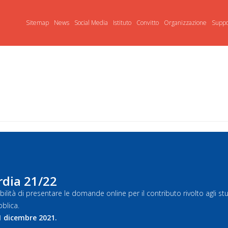
Sitemap
News
Social Media
Istituto
Convitto
Organizzazione
Suppo
dia 21/22
bilità di presentare le domande online per il contributo rivolto agli st
bblica.
1 dicembre 2021.