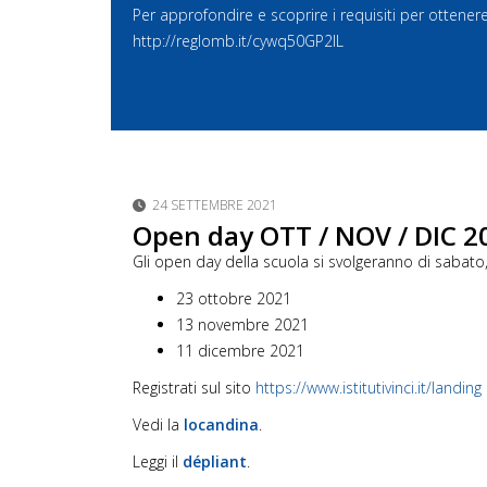
Per approfondire e scoprire i requisiti per ottener
http://reglomb.it/cywq50GP2IL
24 SETTEMBRE 2021
Open day OTT / NOV / DIC 2
Gli open day della scuola si svolgeranno di sabato, 
23 ottobre 2021
13 novembre 2021
11 dicembre 2021
Registrati sul sito
https://www.istitutivinci.it/
landing
Vedi la
locandina
.
Leggi il
dépliant
.