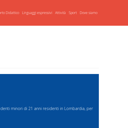
rto Didattico
Linguaggi espressivi
Attività
Sport
Dove siamo
udenti minori di 21 anni residenti in Lombardia, per