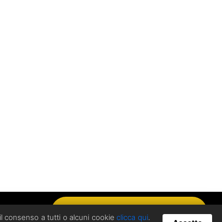
Hai domande? Chatta con noi!
ate (VA) - P.IVA / C.F. 02404360022
 il consenso a tutti o alcuni cookie
clicca qui
.