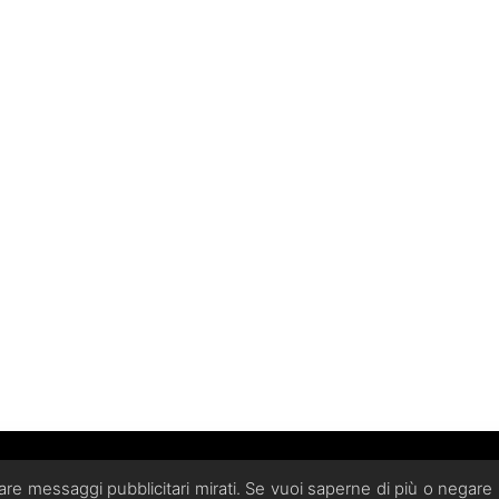
ea Agostino e c. s.a.s. con sede in Via Mantova 6, 21013, Gallar
viare messaggi pubblicitari mirati. Se vuoi saperne di più o negare