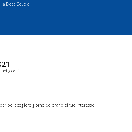
e la Dote Scuola:
021
nei giorni:
per poi scegliere giorno ed orario di tuo interesse!