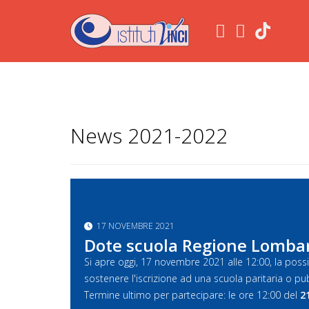
.
News 2021-2022
17 NOVEMBRE 2021
Dote scuola Regione Lombar
Si apre oggi, 17 novembre 2021 alle 12:00, la possi
sostenere l'iscrizione ad una scuola paritaria o pu
Termine ultimo per partecipare: le ore 12:00 del
2